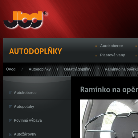
Autokoberce
Plastové vany
Úvod
/
Autodoplňky
/
Ostatní doplňky
/
Ramínko na opěrku
Autokoberce
Autopotahy
Povinná výbava
Autožárovky