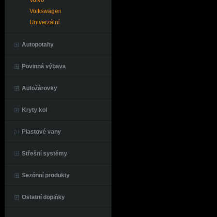
Volvo
Volkswagen
Univerzální
Autopotahy
Povinná výbava
Autožárovky
Kryty kol
Plastové vany
Střešní systémy
Sezónní produkty
Ostatní doplňky