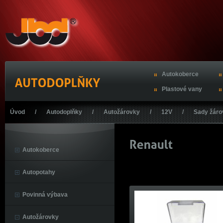
Autokoberce
Plastové vany
Úvod
/
Autodoplňky
/
Autožárovky
/
12V
/
Sady žár
Autokoberce
Autopotahy
Povinná výbava
Autožárovky