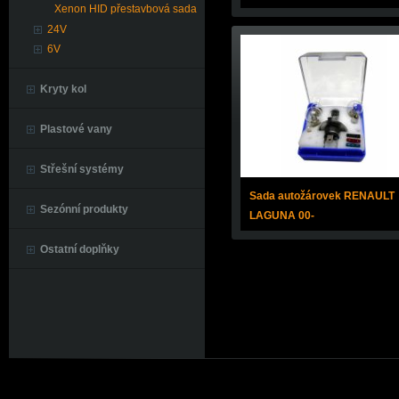
Xenon HID přestavbová sada
24V
6V
Kryty kol
Plastové vany
Střešní systémy
Sada autožárovek RENAULT
Sezónní produkty
LAGUNA 00-
Ostatní doplňky