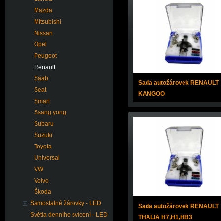
Mazda
Mitsubishi
Nissan
Opel
Peugeot
Renault
Saab
Sada autožárovek RENAULT
Seat
KANGOO
Smart
Ssang yong
Subaru
Suzuki
Toyota
Universal
VW
Volvo
Škoda
Samostatné žárovky - LED
Sada autožárovek RENAULT
Světla denního svícení - LED
THALIA H7,H1,HB3