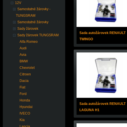
12V
Samostatné žárovky -
TUNGSRAM
Samostatné žárovky
Sady žárovek
Sada autožárovek RENAULT
Sady žárovek TUNGSRAM
TWINGO
Alfa Romeo
Audi
Avia
BMW
Chevrolet
Citroen
Dacia
Fiat
Ford
Honda
Sada autožárovek RENAULT
Hyundai
LAGUNA H1
IVECO
Kia
Lancia