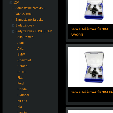
12V
Samostatné žárovky -
TUNGSRAM
Samostatné žárovky
Sady žárovek
Sada autožárovek ŠKODA
Sady žárovek TUNGSRAM
FAVORIT
Alfa Romeo
Audi
Avia
BMW
Chevrolet
Citroen
Dacia
Fiat
Ford
Honda
Sada autožárovek ŠKODA F
Hyundai
IVECO
Kia
Lancia