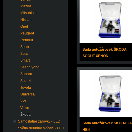
Mazda
Mitsubishi
Nissan
Opel
Peugeot
Renault
Saab
Sada autožárovek ŠKODA
Seat
SCOUT XENON
Smart
Ssang yong
Subaru
Suzuki
Toyota
Universal
VW
Volvo
Škoda
Samostatné žárovky - LED
Sada autožárovek ŠKODA F
Světla denního svícení - LED
HB4