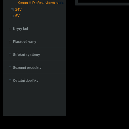
Xenon HID přestavbová sada
24V
6V
Kryty kol
Plastové vany
Střešní systémy
Sezónní produkty
Ostatní doplňky