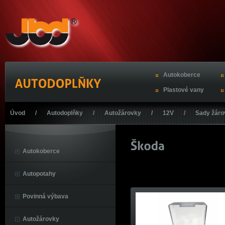
Autokoberce
Plastové vany
Úvod
/
Autodoplňky
/
Autožárovky
/
12V
/
Sady žár
Autokoberce
Autopotahy
Povinná výbava
Autožárovky