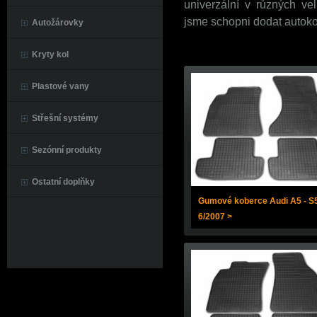
univerzální v různých ve
jsme schopni dodat autoko
Autožárovky
Kryty kol
Plastové vany
Střešní systémy
Sezónní produkty
Ostatní doplňky
Gumové koberce Audi A5 - S
6/2007 >