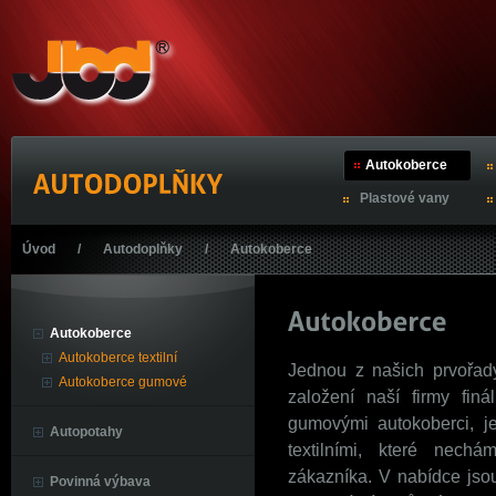
Autokoberce
Plastové vany
Úvod
/
Autodoplňky
/
Autokoberce
Autokoberce
Autokoberce textilní
Jednou z našich prvořadýc
Autokoberce gumové
založení naší firmy fin
gumovými autokoberci, je
Autopotahy
textilními, které nech
zákazníka. V nabídce jso
Povinná výbava