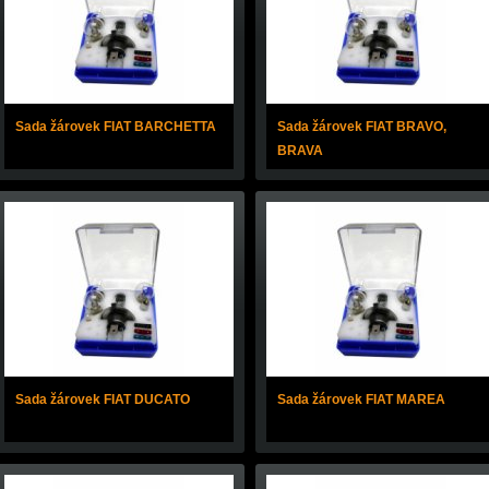
Sada žárovek FIAT BARCHETTA
Sada žárovek FIAT BRAVO,
BRAVA
Sada žárovek FIAT DUCATO
Sada žárovek FIAT MAREA