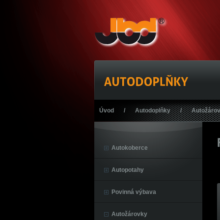
Úvod
/
Autodoplňky
/
Autožáro
Autokoberce
Autopotahy
Povinná výbava
Autožárovky