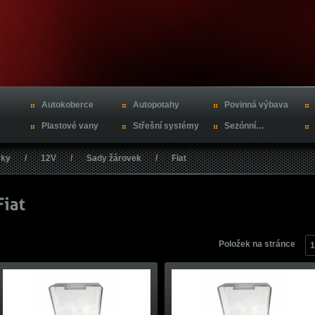
Autokoberce
Autopotahy
Povinná výbava
Plastové vany
Střešní systémy
Sezónní…
vky
/
12V
/
Sady žárovek
/
Fiat
Položek na stránce
1