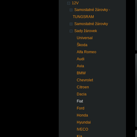
12V
Samostatné žárovky -
TUNGSRAM
Samostatné žárovky
Sady žárovek
Universal
Škoda
Alfa Romeo
Audi
Avia
BMW
Chevrolet
Citroen
Dacia
Fiat
Ford
Honda
Hyundai
IVECO
Kia