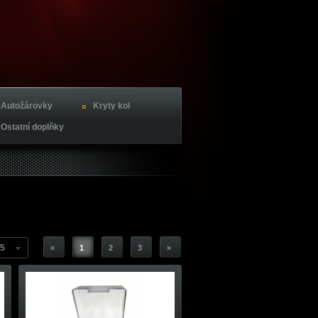
Autožárovky
Kryty kol
Ostatní doplňky
5
«
1
2
3
»