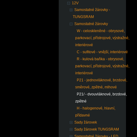
12V
Samostatné žárovky -
TUNGSRAM
Samostatné žárovky
W - celoskleněné - obrysové,
parkovací, přístrojové, výstražné,
interiérové
C - sufitové - vnější, interiérové
R - kulová baňka - obrysové,
parkovací, přístrojové, výstražné,
interiérové
P21 - jednovláknové, brzdové,
směrové, zpětné, mlhové
P21/ - dvouvláknové, brzdové,
zpětné
H - halogenové, hlavní,
přídavné
Sady žárovek
Sady žárovek TUNGSRAM
Samostatné žárovky - LED