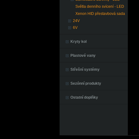
Světla denního svícení - LED
Xenon HID přestavbová sada
24V
6V
Kryty kol
Plastové vany
Střešní systémy
Sezónní produkty
Ostatní doplňky