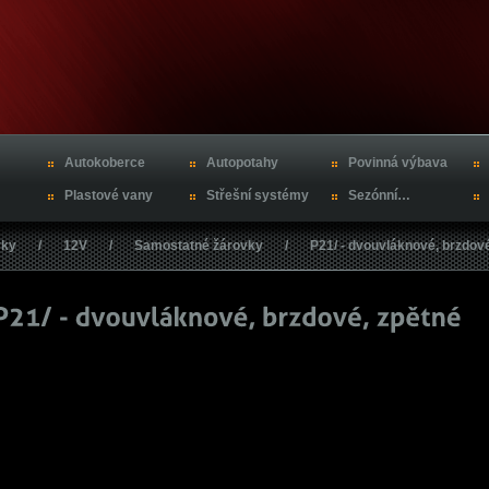
Autokoberce
Autopotahy
Povinná výbava
Plastové vany
Střešní systémy
Sezónní…
vky
/
12V
/
Samostatné žárovky
/
P21/ - dvouvláknové, brzdov