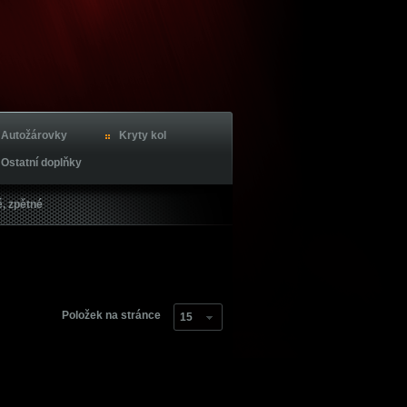
Autožárovky
Kryty kol
Ostatní doplňky
é, zpětné
Položek na stránce
15