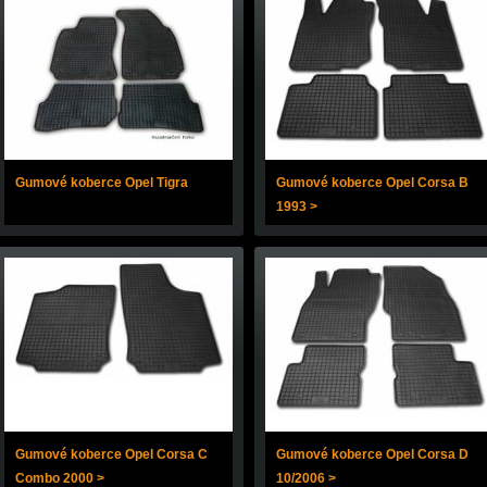
Gumové koberce Opel Tigra
Gumové koberce Opel Corsa B
1993 >
Gumové koberce Opel Corsa C
Gumové koberce Opel Corsa D
Combo 2000 >
10/2006 >