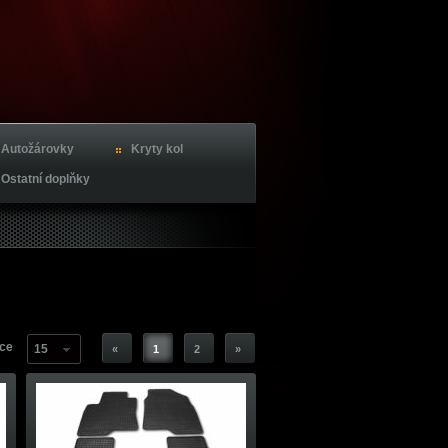
Autožárovky
Kryty kol
Ostatní doplňky
nce
15
«
1
2
»