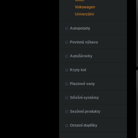
Volvo
Volkswagen
Univerzální
Autopotahy
Povinná výbava
Autožárovky
Kryty kol
Plastové vany
Střešní systémy
Sezónní produkty
Ostatní doplňky