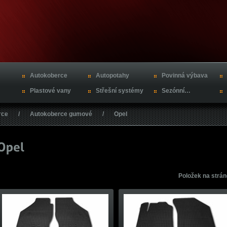
Autokoberce
Autopotahy
Povinná výbava
Plastové vany
Střešní systémy
Sezónní…
rce
/
Autokoberce gumové
/
Opel
Položek na strá