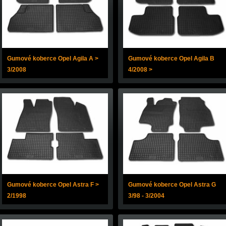
Gumové koberce Opel Agila A >
Gumové koberce Opel Agila B
3/2008
4/2008 >
Gumové koberce Opel Astra F >
Gumové koberce Opel Astra G
2/1998
3/98 - 3/2004