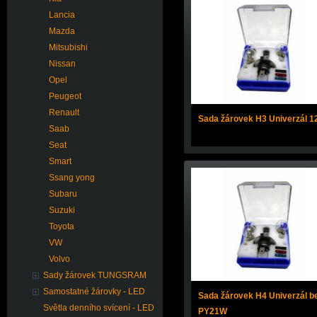
Lancia
Mazda
Mitsubishi
Nissan
Opel
Peugeot
Renault
Sada žárovek H3 Univerzál 1
Saab
Seat
Smart
Ssang yong
Subaru
Suzuki
Toyota
VW
Volvo
Sady žárovek TUNGSRAM
Samostatné žárovky - LED
Sada žárovek H4 Univerzál b
Světla denního svícení - LED
PY21W