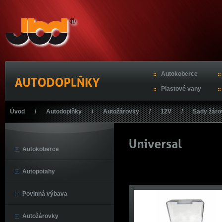
Autokoberce
Plastové vany
Úvod
/
Autodoplňky
/
Autožárovky
/
12V
/
Sady žáro
Autokoberce
Autopotahy
Povinná výbava
Autožárovky