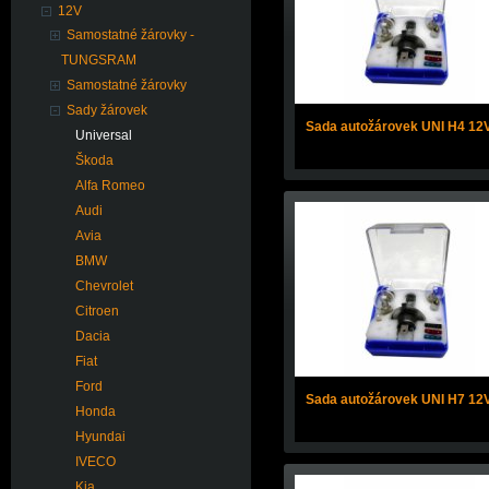
12V
Samostatné žárovky -
TUNGSRAM
Samostatné žárovky
Sady žárovek
Sada autožárovek UNI H4 12
Universal
Škoda
Alfa Romeo
Audi
Avia
BMW
Chevrolet
Citroen
Dacia
Fiat
Ford
Sada autožárovek UNI H7 12
Honda
Hyundai
IVECO
Kia