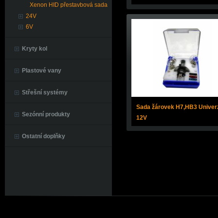
Xenon HID přestavbová sada
24V
6V
Kryty kol
Plastové vany
Střešní systémy
Sada žárovek H7,HB3 Univer
Sezónní produkty
12V
Ostatní doplňky