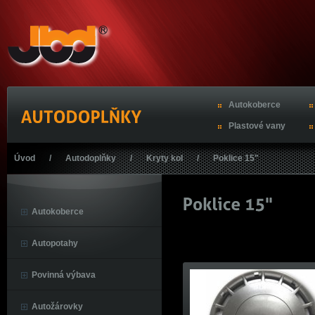
Autokoberce
Plastové vany
Úvod
/
Autodoplňky
/
Kryty kol
/
Poklice 15"
Autokoberce
Autopotahy
Povinná výbava
Autožárovky