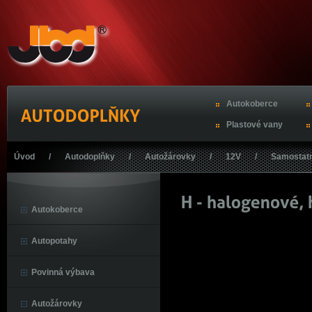
Autokoberce
Plastové vany
Úvod
/
Autodoplňky
/
Autožárovky
/
12V
/
Samostat
Autokoberce
Autopotahy
Povinná výbava
Autožárovky