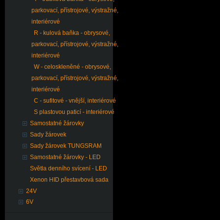
parkovací, přístrojové, výstražné,
interiérové
R - kulová baňka - obrysové,
parkovací, přístrojové, výstražné,
interiérové
W - celoskleněné - obrysové,
parkovací, přístrojové, výstražné,
interiérové
C - sufitové - vnější, interiérové
S plastovou paticí - interiérové
Samostatné žárovky
Sady žárovek
Sady žárovek TUNGSRAM
Samostatné žárovky - LED
Světla denního svícení - LED
Xenon HID přestavbová sada
24V
6V