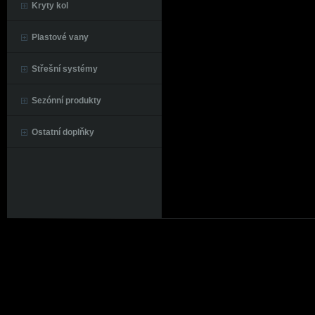
Kryty kol
Plastové vany
Střešní systémy
Sezónní produkty
Ostatní doplňky