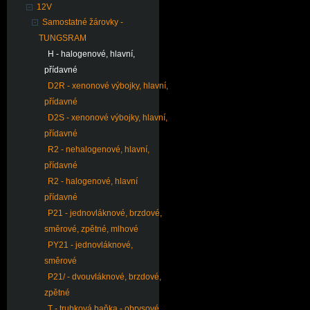
12V
Samostatné žárovky -
TUNGSRAM
H - halogenové, hlavní,
přídavné
D2R - xenonové výbojky, hlavní,
přídavné
D2S - xenonové výbojky, hlavní,
přídavné
R2 - nehalogenové, hlavní,
přídavné
R2 - halogenové, hlavní
přídavné
P21 - jednovláknové, brzdové,
směrové, zpětné, mlhové
PY21 - jednovláknové,
směrové
P21/ - dvouvláknové, brzdové,
zpětné
T - trubková baňka - obrysové,