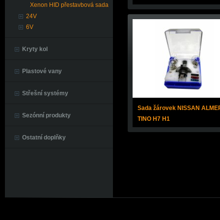
Xenon HID přestavbová sada
24V
6V
Kryty kol
Plastové vany
Střešní systémy
Sada žárovek NISSAN ALME
Sezónní produkty
TINO H7 H1
Ostatní doplňky