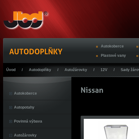
Autokoberce
Plastové vany
Úvod
/
Autodoplňky
/
Autožárovky
/
12V
/
Sady žáro
Autokoberce
Autopotahy
Povinná výbava
Autožárovky