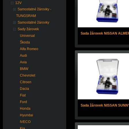
12V
Samostatné žárovky -
TUNGSRAM
Samostatné žárovky
Sady žárovek
Sada žárovek NISSAN ALME
Universal
Škoda
Alfa Romeo
Audi
Avia
BMW
Chevrolet
Citroen
Dacia
Fiat
Ford
Sada žárovek NISSAN SUNN
Honda
Hyundai
IVECO
Kia