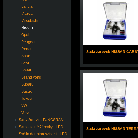
Lancia
Mazda
Mitsubishi
Nissan
Opel
Peugeot
Renault
Sada žárovek NISSAN CABS
Saab
Seat
Smart
Ssang yong
Subaru
Suzuki
Toyota
VW
Volvo
Sady žárovek TUNGSRAM
Samostatné žárovky - LED
Sada žárovek NISSAN TER
Světla denního svícení - LED