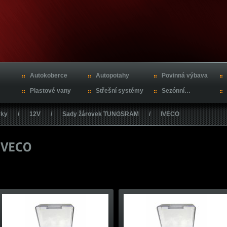
Autokoberce
Autopotahy
Povinná výbava
Plastové vany
Střešní systémy
Sezónní…
vky
/
12V
/
Sady žárovek TUNGSRAM
/
IVECO