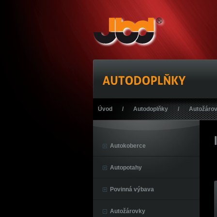
Úvod
/
Autodoplňky
/
Autožáro
Autokoberce
Autopotahy
Povinná výbava
Autožárovky