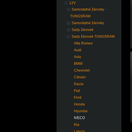
12V
Samostatné žárovky -
TUNGSRAM
Samostatné žárovky
Sady žárovek
Sady žárovek TUNGSRAM
Alfa Romeo
Audi
Avia
BMW
Chevrolet
Citroen
Dacia
Fiat
Ford
Honda
Hyundai
IVECO
Kia
Lancia