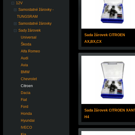
12V
Samostatné žárovky -
TUNGSRAM
Samostatné žárovky
Sady žárovek
Sada žárovek CITROEN
Universal
AX,BX,CX
Škoda
Alfa Romeo
Audi
Avia
BMW
Chevrolet
Citroen
Dacia
Fiat
Ford
Sada žárovek CITROEN XAN
Honda
H4
Hyundai
IVECO
Kia