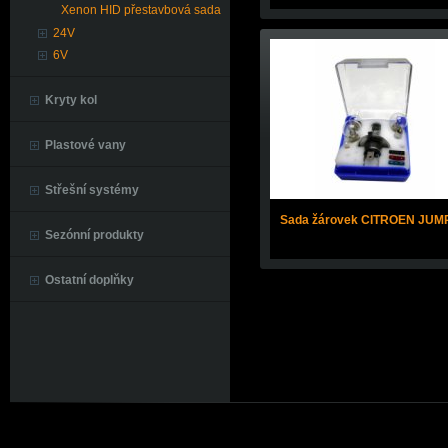
Xenon HID přestavbová sada
24V
6V
Kryty kol
Plastové vany
Střešní systémy
Sada žárovek CITROEN JUM
Sezónní produkty
Ostatní doplňky