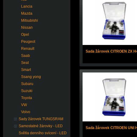
Lancia
Mazda
Mitsubishi
Nissan
Opel
Peugeot
Renault
Sada žárovek CITROEN ZX H
Saab
Seat
Smart
Ssang yong
Subaru
Suzuki
Toyota
VW
Volvo
Sady žárovek TUNGSRAM
Samostatné žárovky - LED
Sada žárovek CITROEN UNI 
Světla denního svícení - LED