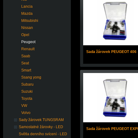
Lancia
Mazda
Mitsubishi
Nissan
Opel
Peugeot
Renault
Sada žárovek PEUGEOT 406
Saab
Seat
Smart
Ssang yong
Subaru
Suzuki
Toyota
VW
Volvo
Sady žárovek TUNGSRAM
Samostatné žárovky - LED
Sada žárovek PEUGEOT EX
Světla denního svícení - LED