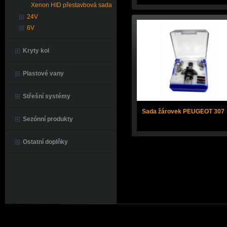
Xenon HID přestavbová sada
24V
6V
Kryty kol
Plastové vany
Střešní systémy
Sada žárovek PEUGEOT 307
Sezónní produkty
Ostatní doplňky