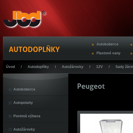
Autokoberce
Plastové vany
Úvod
/
Autodoplňky
/
Autožárovky
/
12V
/
Sady žáro
Autokoberce
Autopotahy
Povinná výbava
Autožárovky