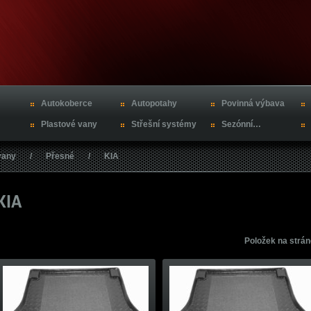
Autokoberce
Autopotahy
Povinná výbava
Plastové vany
Střešní systémy
Sezónní…
vany
/
Přesné
/
KIA
Položek na strá