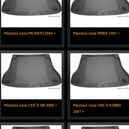
Plastová vana PICANTO 2004 >
Plastová vana PRIDE 1997 >
Plastová vana CEE´D HB 2006 >
Plastová vana CEE´D KOMBI
2007 >