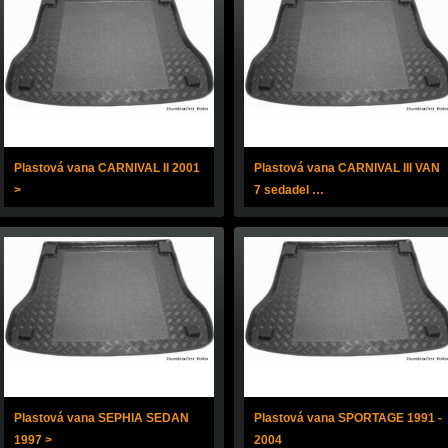
Plastová vana CARNIVAL II 2001
Plastová vana CARNIVAL III VAN
>
7 sedadel …
Plastová vana SEPHIA SEDAN
Plastová vana SPORTAGE 1991 -
1997 >
2004