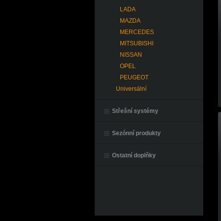
LADA
MAZDA
MERCEDES
MITSUBISHI
NISSAN
OPEL
PEUGEOT
Universální
Střešní systémy
Sezónní produkty
Ostatní doplňky