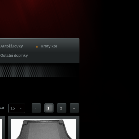
Autožárovky
Kryty kol
Ostatní doplňky
nce
15
«
1
2
»