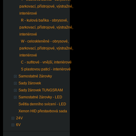
parkovací, přístrojové, výstražné,
interiérové
R - kulová baňka - obrysové,
parkovací, přístrojové, výstražné,
interiérové
W - celoskleněné - obrysové,
parkovací, přístrojové, výstražné,
interiérové
C - sufitové - vnější, interiérové
S plastovou paticí - interiérové
Samostatné žárovky
Sady žárovek
Sady žárovek TUNGSRAM
Samostatné žárovky - LED
Světla denního svícení - LED
Xenon HID přestavbová sada
24V
6V