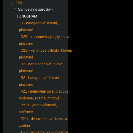
12V
Samostatné žárovky -
TUNGSRAM
H - halogenové, hlavní,
přídavné
D2R - xenonové výbojky, hlavní,
přídavné
D2S - xenonové výbojky, hlavní,
přídavné
R2 - nehalogenové, hlavní,
přídavné
R2 - halogenové, hlavní
přídavné
P21 - jednovláknové, brzdové,
směrové, zpětné, mlhové
PY21 - jednovláknové,
směrové
P21/ - dvouvláknové, brzdové,
zpětné
T - trubková baňka - obrysové,