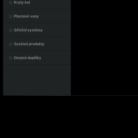
Kryty kol
Plastové vany
Střešní systémy
Sezónní produkty
Ostatní doplňky