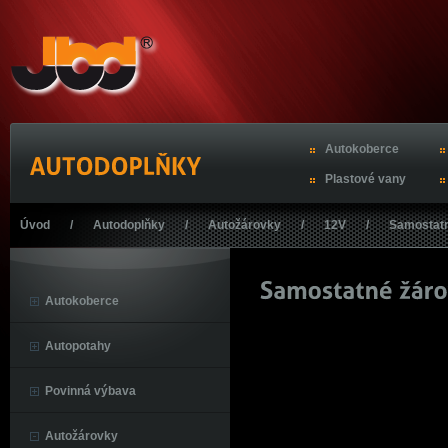
Autokoberce
Plastové vany
Úvod
/
Autodoplňky
/
Autožárovky
/
12V
/
Samostat
Autokoberce
Autopotahy
Povinná výbava
Autožárovky