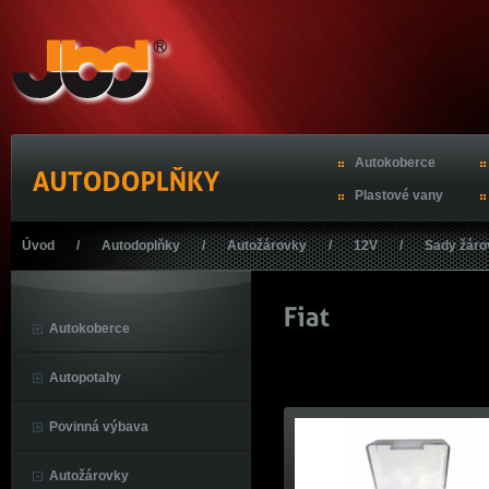
Autokoberce
Plastové vany
Úvod
/
Autodoplňky
/
Autožárovky
/
12V
/
Sady žár
Autokoberce
Autopotahy
Povinná výbava
Autožárovky