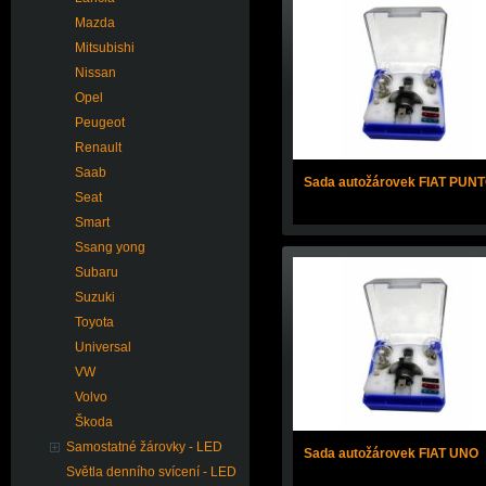
Mazda
Mitsubishi
Nissan
Opel
Peugeot
Renault
Saab
Sada autožárovek FIAT PUN
Seat
Smart
Ssang yong
Subaru
Suzuki
Toyota
Universal
VW
Volvo
Škoda
Samostatné žárovky - LED
Sada autožárovek FIAT UNO
Světla denního svícení - LED