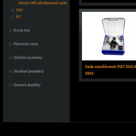
Xenon HID přestavbová sada
24V
6V
Kryty kol
Plastové vany
Střešní systémy
Sada autožárovek FIAT DUC
Sezónní produkty
2002
Ostatní doplňky