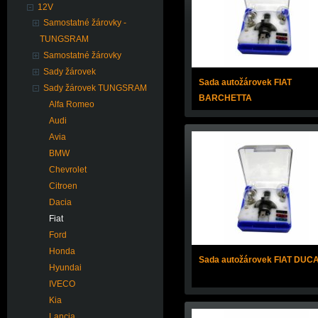
12V
Samostatné žárovky -
TUNGSRAM
Samostatné žárovky
Sady žárovek
Sada autožárovek FIAT
Sady žárovek TUNGSRAM
BARCHETTA
Alfa Romeo
Audi
Avia
BMW
Chevrolet
Citroen
Dacia
Fiat
Ford
Honda
Sada autožárovek FIAT DUC
Hyundai
IVECO
Kia
Lancia