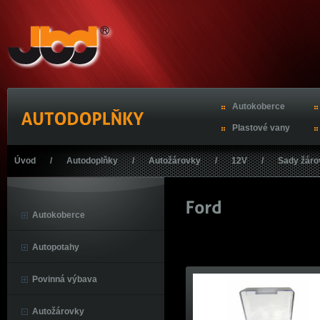
Autokoberce
Plastové vany
Úvod
/
Autodoplňky
/
Autožárovky
/
12V
/
Sady žáro
Autokoberce
Autopotahy
Povinná výbava
Autožárovky