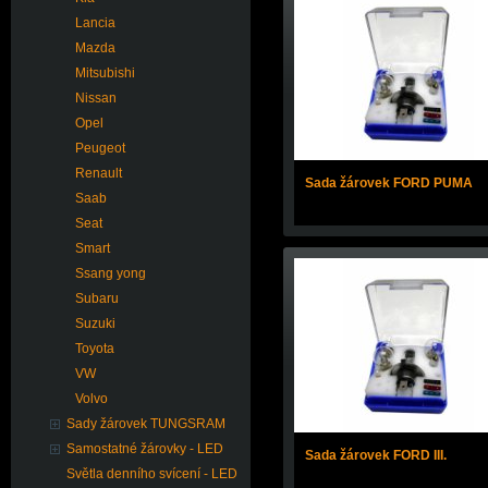
Lancia
Mazda
Mitsubishi
Nissan
Opel
Peugeot
Renault
Sada žárovek FORD PUMA
Saab
Seat
Smart
Ssang yong
Subaru
Suzuki
Toyota
VW
Volvo
Sady žárovek TUNGSRAM
Samostatné žárovky - LED
Sada žárovek FORD III.
Světla denního svícení - LED