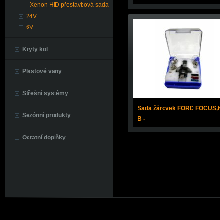
Xenon HID přestavbová sada
24V
6V
Kryty kol
Plastové vany
Střešní systémy
Sada žárovek FORD FOCUS,K
Sezónní produkty
B -
Ostatní doplňky