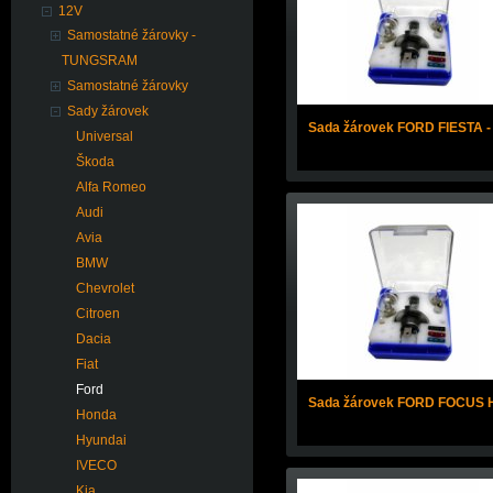
12V
Samostatné žárovky -
TUNGSRAM
Samostatné žárovky
Sady žárovek
Sada žárovek FORD FIESTA -
Universal
Škoda
Alfa Romeo
Audi
Avia
BMW
Chevrolet
Citroen
Dacia
Fiat
Ford
Sada žárovek FORD FOCUS 
Honda
Hyundai
IVECO
Kia