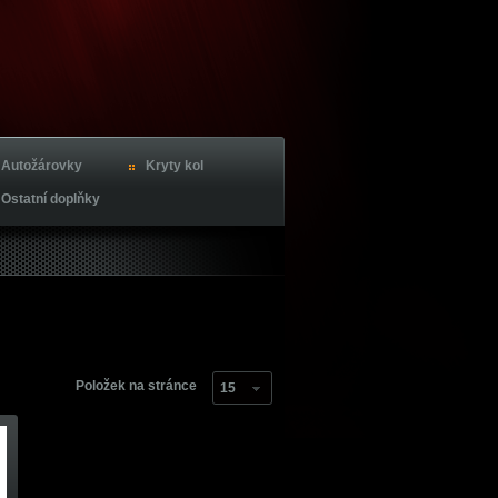
Autožárovky
Kryty kol
Ostatní doplňky
Položek na stránce
15