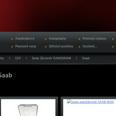
Autokoberce
Autopotahy
Povinná výbava
Plastové vany
Střešní systémy
Sezónní…
vky
/
12V
/
Sady žárovek TUNGSRAM
/
Saab