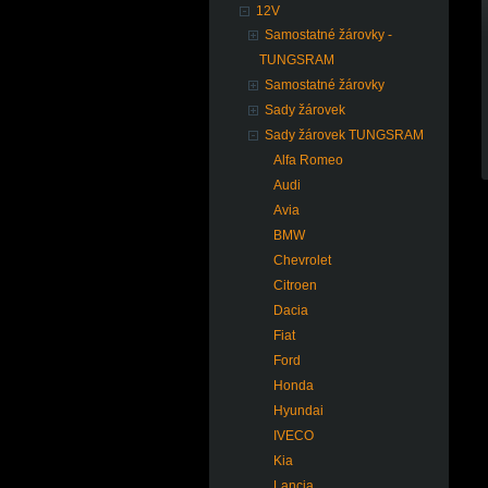
12V
Samostatné žárovky -
TUNGSRAM
Samostatné žárovky
Sady žárovek
Sady žárovek TUNGSRAM
Alfa Romeo
Audi
Avia
BMW
Chevrolet
Citroen
Dacia
Fiat
Ford
Honda
Hyundai
IVECO
Kia
Lancia