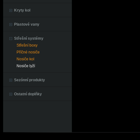
Kryty kol
Plastové vany
Střešní systémy
Střešní boxy
Příčné nosiče
Nosiče kol
Nosiče lyží
Sezónní produkty
Ostatní doplňky