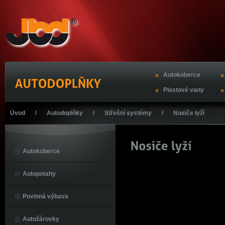
Autokoberce
Plastové vany
Úvod
/
Autodoplňky
/
Střešní systémy
/
Nosiče lyží
Autokoberce
Autopotahy
Povinná výbava
Autožárovky