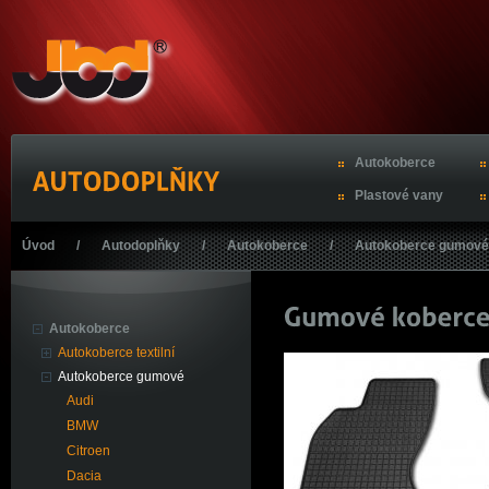
Autokoberce
Plastové vany
Úvod
/
Autodoplňky
/
Autokoberce
/
Autokoberce gumové
Autokoberce
Autokoberce textilní
Autokoberce gumové
Audi
BMW
Citroen
Dacia