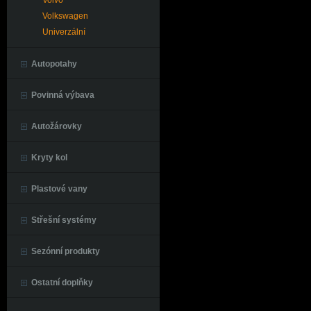
Volvo
Volkswagen
Univerzální
Autopotahy
Povinná výbava
Autožárovky
Kryty kol
Plastové vany
Střešní systémy
Sezónní produkty
Ostatní doplňky