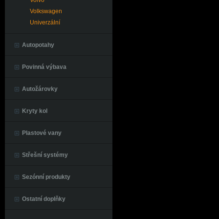
Volvo
Volkswagen
Univerzální
Autopotahy
Povinná výbava
Autožárovky
Kryty kol
Plastové vany
Střešní systémy
Sezónní produkty
Ostatní doplňky