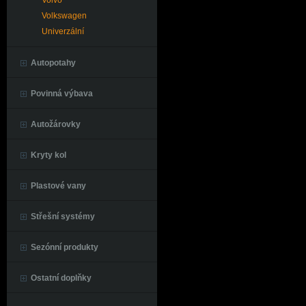
Volvo
Volkswagen
Univerzální
Autopotahy
Povinná výbava
Autožárovky
Kryty kol
Plastové vany
Střešní systémy
Sezónní produkty
Ostatní doplňky