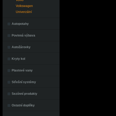
Volvo
Volkswagen
Univerzální
Autopotahy
Povinná výbava
Autožárovky
Kryty kol
Plastové vany
Střešní systémy
Sezónní produkty
Ostatní doplňky