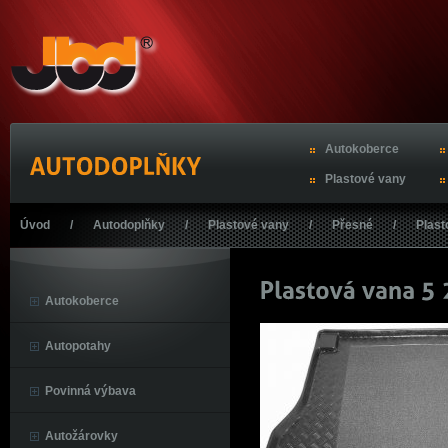
Autokoberce
Plastové vany
Úvod
/
Autodoplňky
/
Plastové vany
/
Přesné
/
Plast
Autokoberce
Autopotahy
Povinná výbava
Autožárovky