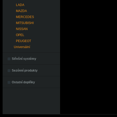
LADA
MAZDA
MERCEDES
MITSUBISHI
NISSAN
OPEL
PEUGEOT
Universální
Střešní systémy
Sezónní produkty
Ostatní doplňky