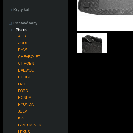
Kryty kol
Plastové vany
Přesné
ALFA
AUDI
BMW
CHEVROLET
CITROEN
DAEWOO
DODGE
FIAT
FORD
HONDA
HYUNDAI
JEEP
KIA
LAND ROVER
LEXUS