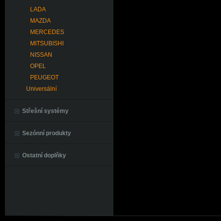
LADA
MAZDA
MERCEDES
MITSUBISHI
NISSAN
OPEL
PEUGEOT
Universální
Střešní systémy
Sezónní produkty
Ostatní doplňky