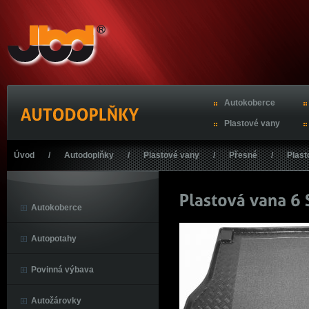
Autokoberce
Plastové vany
Úvod
/
Autodoplňky
/
Plastové vany
/
Přesné
/
Plast
Autokoberce
Autopotahy
Povinná výbava
Autožárovky