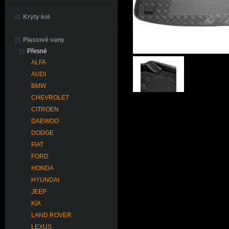
Kryty kol
Plastové vany
Přesné
ALFA
AUDI
BMW
CHEVROLET
CITROEN
DAEWOO
DODGE
FIAT
FORD
HONDA
HYUNDAI
JEEP
KIA
LAND ROVER
LEXUS