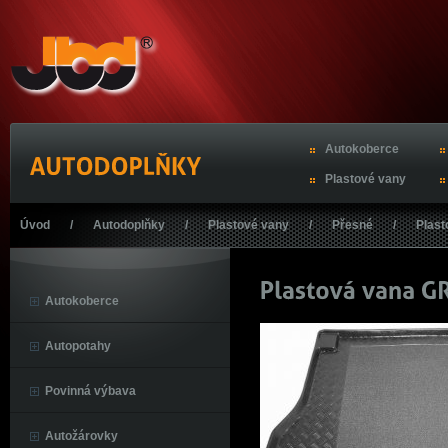
Autokoberce
Plastové vany
Úvod
/
Autodoplňky
/
Plastové vany
/
Přesné
/
Plas
Autokoberce
Autopotahy
Povinná výbava
Autožárovky