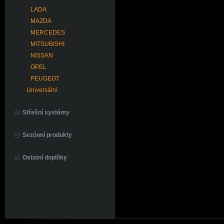
LADA
MAZDA
MERCEDES
MITSUBISHI
NISSAN
OPEL
PEUGEOT
Universální
Střešní systémy
Sezónní produkty
Ostatní doplňky