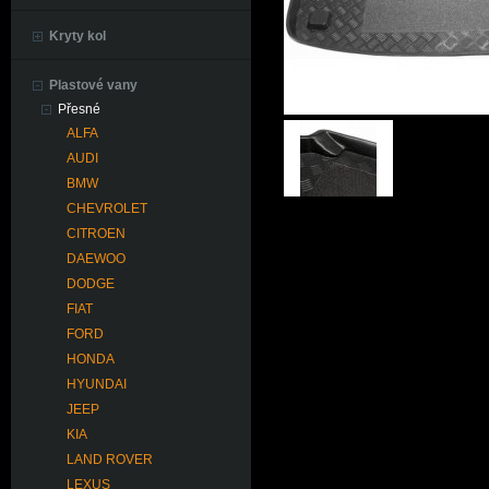
Kryty kol
Plastové vany
Přesné
ALFA
AUDI
BMW
CHEVROLET
CITROEN
DAEWOO
DODGE
FIAT
FORD
HONDA
HYUNDAI
JEEP
KIA
LAND ROVER
LEXUS