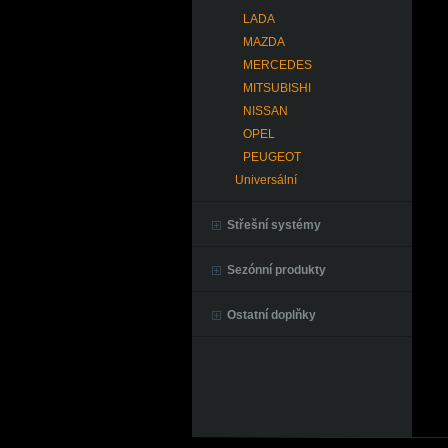
LADA
MAZDA
MERCEDES
MITSUBISHI
NISSAN
OPEL
PEUGEOT
Universální
Střešní systémy
Sezónní produkty
Ostatní doplňky