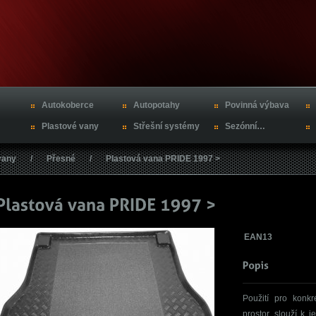
Autokoberce
Autopotahy
Povinná výbava
Plastové vany
Střešní systémy
Sezónní…
vany
/
Přesné
/
Plastová vana PRIDE 1997 >
EAN13
Použití pro konkr
prostor, slouží k 