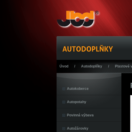
Úvod
/
Autodoplňky
/
Plastové 
Autokoberce
Autopotahy
Povinná výbava
Autožárovky