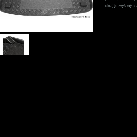
okraj je zvýšený c