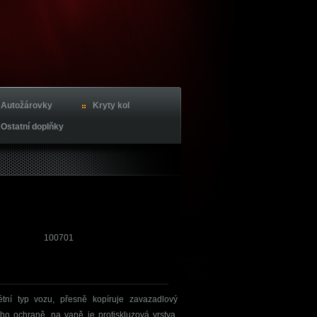
Autožárovky
Kryty kol
Ostatní doplňky
100701
étní typ vozu, přesně kopíruje zavazadlový
jeho ochraně, na vaně je protiskluzová vrstva,