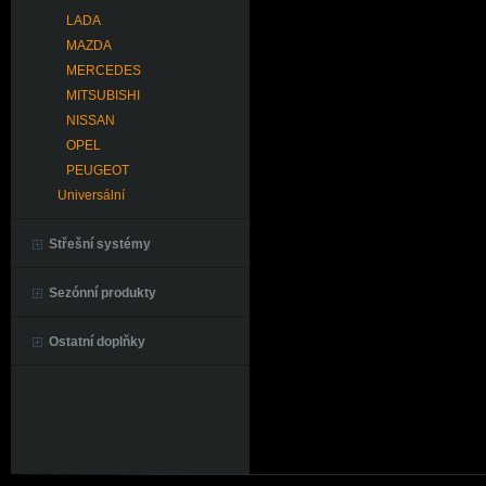
LADA
MAZDA
MERCEDES
MITSUBISHI
NISSAN
OPEL
PEUGEOT
Universální
Střešní systémy
Sezónní produkty
Ostatní doplňky