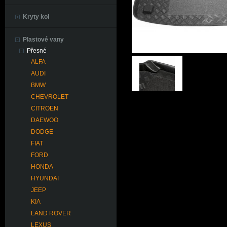
Kryty kol
Plastové vany
Přesné
ALFA
AUDI
BMW
CHEVROLET
CITROEN
DAEWOO
DODGE
FIAT
FORD
HONDA
HYUNDAI
JEEP
KIA
LAND ROVER
LEXUS