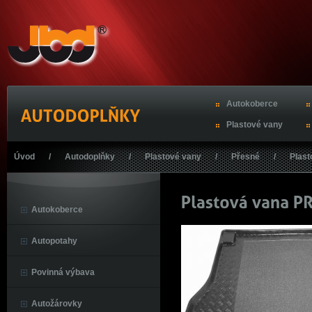
Autokoberce
Plastové vany
Úvod
/
Autodoplňky
/
Plastové vany
/
Přesné
/
Plas
Autokoberce
Autopotahy
Povinná výbava
Autožárovky