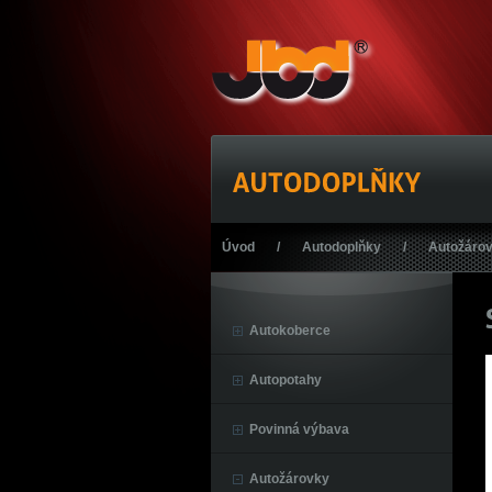
Úvod
/
Autodoplňky
/
Autožáro
Autokoberce
Autopotahy
Povinná výbava
Autožárovky