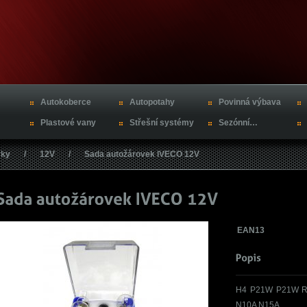
Autokoberce
Autopotahy
Povinná výbava
Plastové vany
Střešní systémy
Sezónní…
vky
/
12V
/
Sada autožárovek IVECO 12V
EAN13
H4 P21W P21W R
N10A N15A