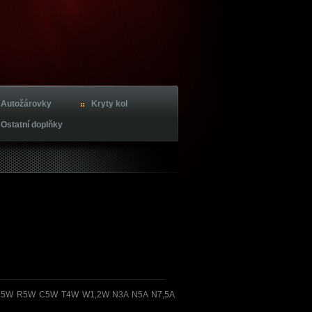
Autožárovky
Kryty kol
Ostatní doplňky
5W R5W C5W T4W W1,2W N3A N5A N7,5A