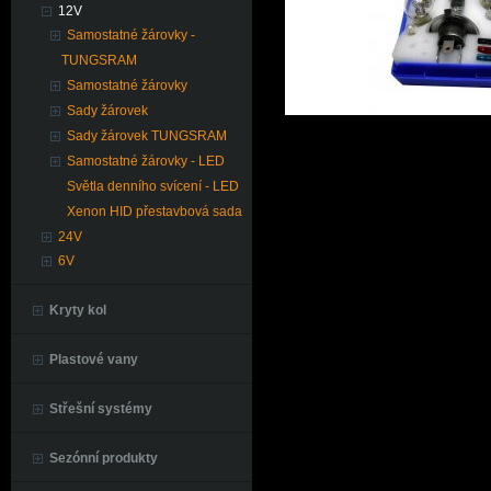
12V
Samostatné žárovky -
TUNGSRAM
Samostatné žárovky
Sady žárovek
Sady žárovek TUNGSRAM
Samostatné žárovky - LED
Světla denního svícení - LED
Xenon HID přestavbová sada
24V
6V
Kryty kol
Plastové vany
Střešní systémy
Sezónní produkty