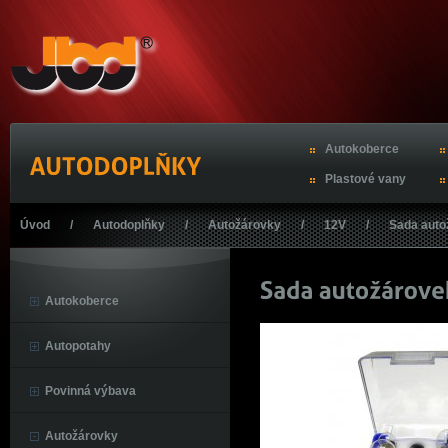
Autokoberce
Plastové vany
Úvod
/
Autodoplňky
/
Autožárovky
/
12V
/
Sada aut
Autokoberce
Autopotahy
Povinná výbava
Autožárovky