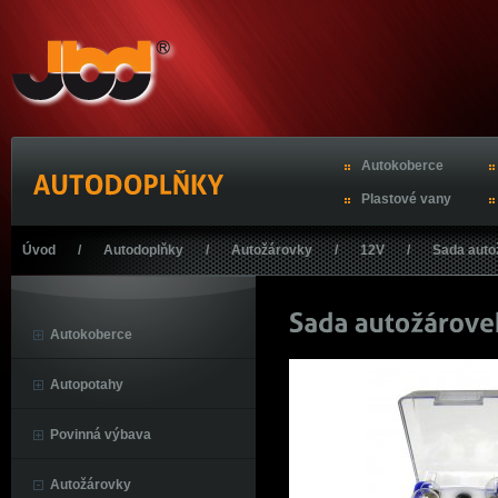
Autokoberce
Plastové vany
Úvod
/
Autodoplňky
/
Autožárovky
/
12V
/
Sada aut
Autokoberce
Autopotahy
Povinná výbava
Autožárovky