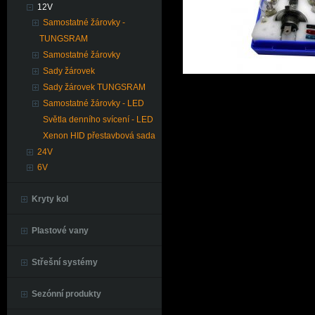
12V
Samostatné žárovky -
TUNGSRAM
Samostatné žárovky
Sady žárovek
Sady žárovek TUNGSRAM
Samostatné žárovky - LED
Světla denního svícení - LED
Xenon HID přestavbová sada
24V
6V
Kryty kol
Plastové vany
Střešní systémy
Sezónní produkty