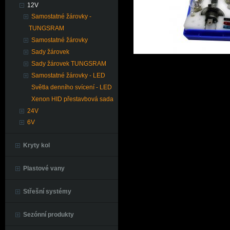
12V
Samostatné žárovky -
TUNGSRAM
Samostatné žárovky
Sady žárovek
Sady žárovek TUNGSRAM
Samostatné žárovky - LED
Světla denního svícení - LED
Xenon HID přestavbová sada
24V
6V
Kryty kol
Plastové vany
Střešní systémy
Sezónní produkty