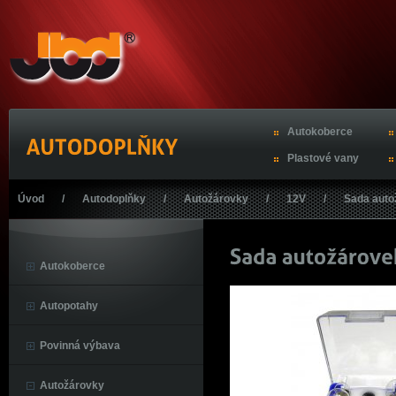
Autokoberce
Plastové vany
Úvod
/
Autodoplňky
/
Autožárovky
/
12V
/
Sada aut
Autokoberce
Autopotahy
Povinná výbava
Autožárovky