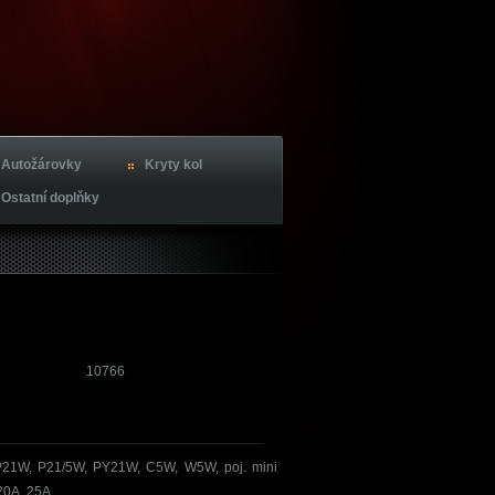
Autožárovky
Kryty kol
Ostatní doplňky
10766
 P21W, P21/5W, PY21W, C5W, W5W, poj. mini
20A, 25A.