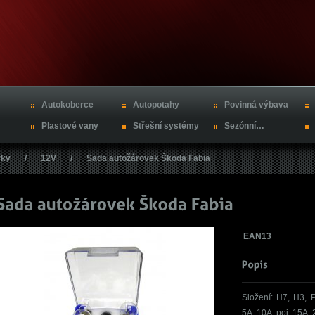
Autokoberce
Autopotahy
Povinná výbava
Plastové vany
Střešní systémy
Sezónní…
vky
/
12V
/
Sada autožárovek Škoda Fabia
EAN13
Složení: H7, H3,
5A, 10A, poj. 15A, 