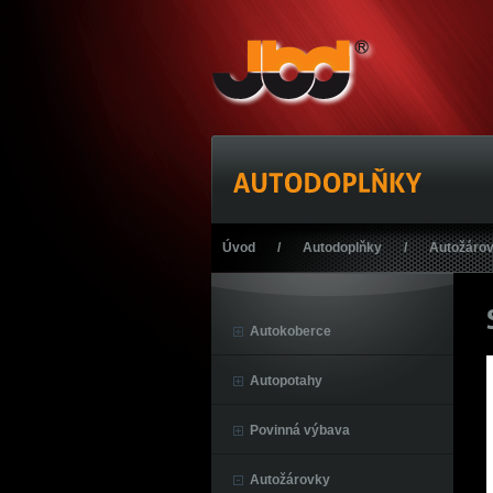
Úvod
/
Autodoplňky
/
Autožáro
Autokoberce
Autopotahy
Povinná výbava
Autožárovky