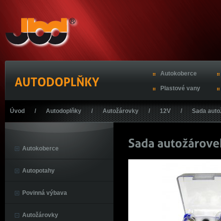
Autokoberce
Plastové vany
Úvod
/
Autodoplňky
/
Autožárovky
/
12V
/
Sada aut
Autokoberce
Autopotahy
Povinná výbava
Autožárovky