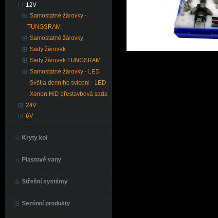
12V
Samostatné žárovky -
TUNGSRAM
Samostatné žárovky
Sady žárovek
Sady žárovek TUNGSRAM
Samostatné žárovky - LED
Světla denního svícení - LED
Xenon HID přestavbová sada
24V
6V
Kryty kol
Plastové vany
Střešní systémy
Sezónní produkty