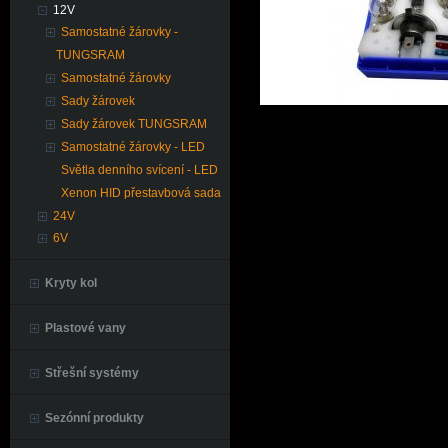
12V
Samostatné žárovky -
TUNGSRAM
Samostatné žárovky
Sady žárovek
Sady žárovek TUNGSRAM
Samostatné žárovky - LED
Světla denního svícení - LED
Xenon HID přestavbová sada
24V
6V
Kryty kol
Plastové vany
Střešní systémy
Sezónní produkty