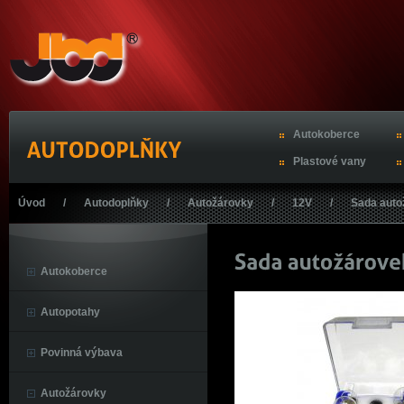
Autokoberce
Plastové vany
Úvod
/
Autodoplňky
/
Autožárovky
/
12V
/
Sada aut
Autokoberce
Autopotahy
Povinná výbava
Autožárovky