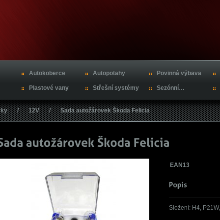
Autokoberce
Autopotahy
Povinná výbava
Plastové vany
Střešní systémy
Sezónní…
vky
/
12V
/
Sada autožárovek Škoda Felicia
EAN13
Složení: H4, P21W