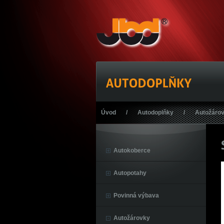
Úvod
/
Autodoplňky
/
Autožáro
Autokoberce
Autopotahy
Povinná výbava
Autožárovky