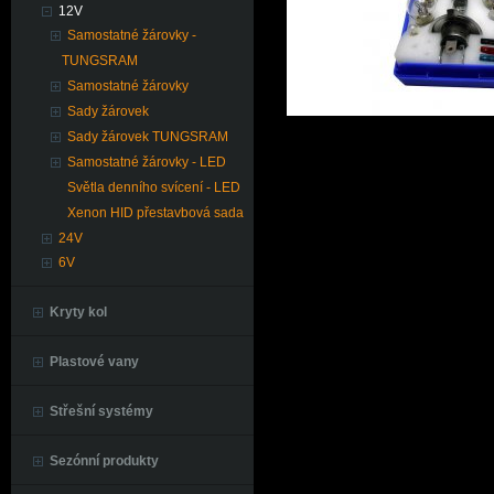
12V
Samostatné žárovky -
TUNGSRAM
Samostatné žárovky
Sady žárovek
Sady žárovek TUNGSRAM
Samostatné žárovky - LED
Světla denního svícení - LED
Xenon HID přestavbová sada
24V
6V
Kryty kol
Plastové vany
Střešní systémy
Sezónní produkty