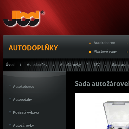
Autokoberce
Plastové vany
Úvod
/
Autodoplňky
/
Autožárovky
/
12V
/
Sada auto
Autokoberce
Autopotahy
Povinná výbava
Autožárovky