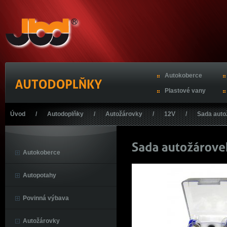
Autokoberce
Plastové vany
Úvod
/
Autodoplňky
/
Autožárovky
/
12V
/
Sada auto
Autokoberce
Autopotahy
Povinná výbava
Autožárovky