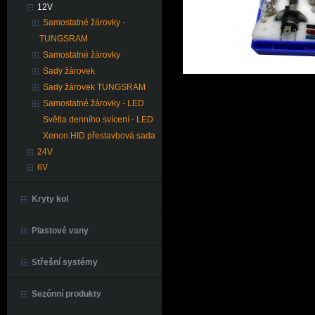
12V
Samostatné žárovky -
TUNGSRAM
Samostatné žárovky
Sady žárovek
Sady žárovek TUNGSRAM
Samostatné žárovky - LED
Světla denního svícení - LED
Xenon HID přestavbová sada
24V
6V
Kryty kol
Plastové vany
Střešní systémy
Sezónní produkty