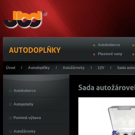
Autokoberce
Plastové vany
Úvod
/
Autodoplňky
/
Autožárovky
/
12V
/
Sada auto
Autokoberce
Autopotahy
Povinná výbava
Autožárovky