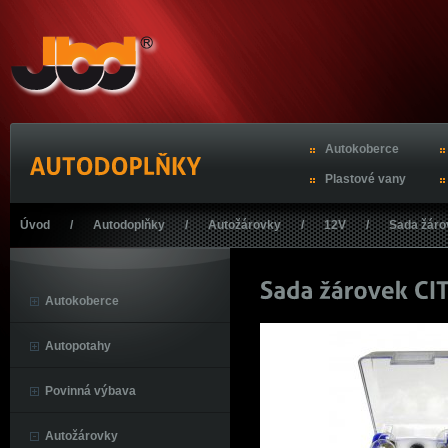
Autokoberce
Plastové vany
Úvod
/
Autodoplňky
/
Autožárovky
/
12V
/
Sada žár
Autokoberce
Autopotahy
Povinná výbava
Autožárovky