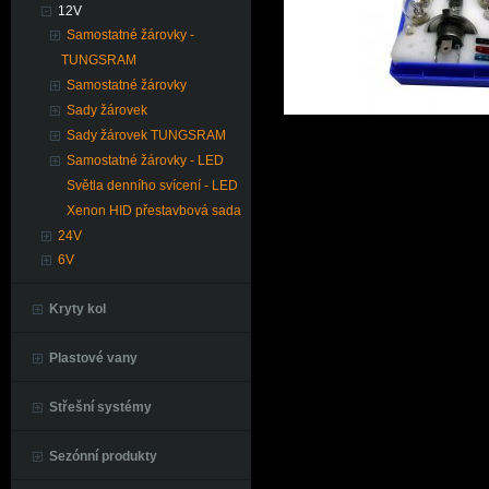
12V
Samostatné žárovky -
TUNGSRAM
Samostatné žárovky
Sady žárovek
Sady žárovek TUNGSRAM
Samostatné žárovky - LED
Světla denního svícení - LED
Xenon HID přestavbová sada
24V
6V
Kryty kol
Plastové vany
Střešní systémy
Sezónní produkty