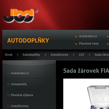
Autokoberce
Plastové vany
Úvod
/
Autodoplňky
/
Autožárovky
/
12V
/
Sada žár
Autokoberce
Autopotahy
Povinná výbava
Autožárovky