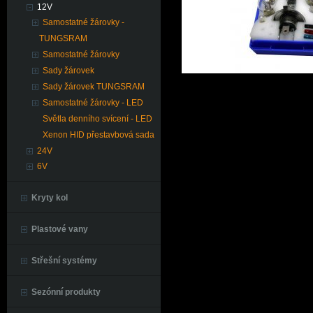
12V
Samostatné žárovky -
TUNGSRAM
Samostatné žárovky
Sady žárovek
Sady žárovek TUNGSRAM
Samostatné žárovky - LED
Světla denního svícení - LED
Xenon HID přestavbová sada
24V
6V
Kryty kol
Plastové vany
Střešní systémy
Sezónní produkty