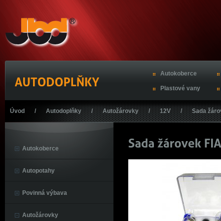
Autokoberce
Plastové vany
Úvod
/
Autodoplňky
/
Autožárovky
/
12V
/
Sada žáro
Autokoberce
Autopotahy
Povinná výbava
Autožárovky