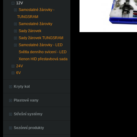
12V
Samostatné žárovky -
TUNGSRAM
Samostatné žárovky
Sady žárovek
Sady žárovek TUNGSRAM
Samostatné žárovky - LED
Světla denního svícení - LED
Xenon HID přestavbová sada
24V
6V
Kryty kol
Plastové vany
Střešní systémy
Sezónní produkty