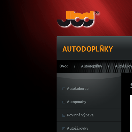
Úvod
/
Autodoplňky
/
Autožáro
Autokoberce
Autopotahy
Povinná výbava
Autožárovky