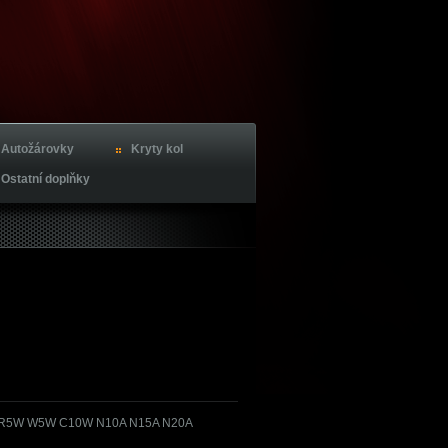
Autožárovky
Kryty kol
Ostatní doplňky
 R5W W5W C10W N10A N15A N20A