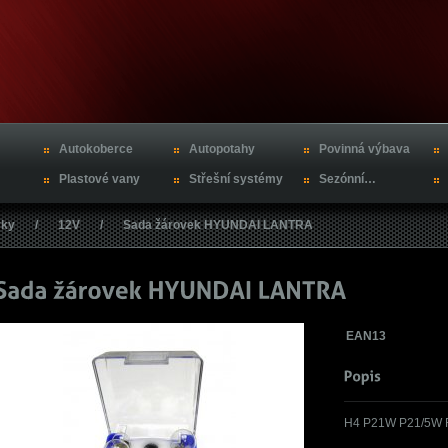
Autokoberce
Autopotahy
Povinná výbava
Plastové vany
Střešní systémy
Sezónní…
vky
/
12V
/
Sada žárovek HYUNDAI LANTRA
EAN13
H4 P21W P21/5W