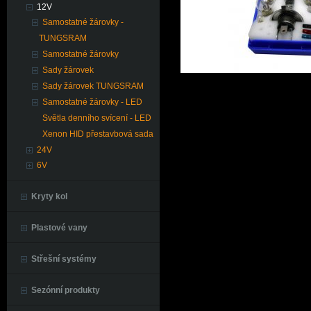
12V
Samostatné žárovky -
TUNGSRAM
Samostatné žárovky
Sady žárovek
Sady žárovek TUNGSRAM
Samostatné žárovky - LED
Světla denního svícení - LED
Xenon HID přestavbová sada
24V
6V
Kryty kol
Plastové vany
Střešní systémy
Sezónní produkty