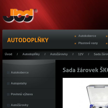
Autokoberce
Plastové vany
Úvod
/
Autodoplňky
/
Autožárovky
/
12V
/
Sada žár
Autokoberce
Autopotahy
Povinná výbava
Autožárovky